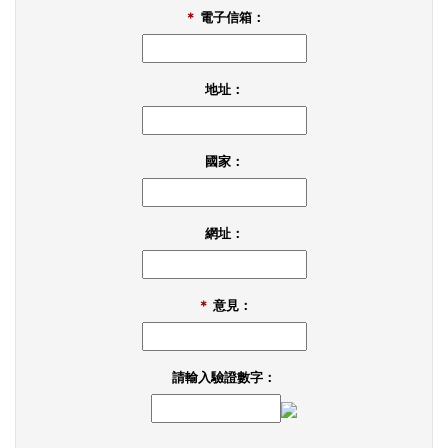
＊
電子信箱：
地址：
國家：
網址：
＊
意見：
請輸入驗證數字：