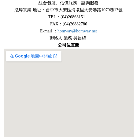
組合包裝、估價服務、諮詢服務
泓瑋實業 地址：台中市大安區海墘里大安港路1079巷13號
TEL：(04)26863151
FAX：(04)26882786
E-mail ：
homway@homway.net
聯絡人:業務 吳昌緯
公司位置圖