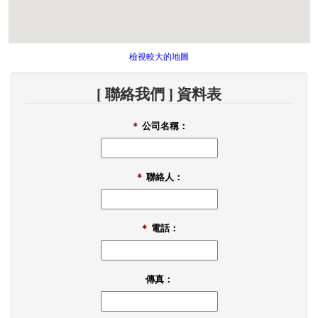
檢視較大的地圖
[ 聯絡我們 ] 資料表
＊
公司名稱：
＊
聯絡人：
＊
電話：
傳真：