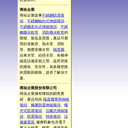
商祐企業
商祐企業從事
不銹鋼防震接
頭
、
不銹鋼軸向式伸縮接頭
、
不銹鋼多向式伸縮接頭
、
不銹
鋼撒水軟管
、
消防撒水軟管
的
開發、製造及買賣，產品可應
用於蒸氣管、熱水管、消防
管、無塵室撒水管、
隔震層
、
自來水管、給排水管、各種伸
縮及設備安裝之用，提昇管路
的壽命、安全性，為各種管路
的震動與膨脹，提供了解決方
案。
商祐企業股份有限公司
商祐企業擁有輝煌的銷售實
績，產品包括:
隔震層專用伸縮
接頭
、
橡膠防震伸縮接頭
、
螺
牙式防震接頭
、
法蘭式伸縮接
頭
、
防震接頭
、
特殊接頭
、
設
備避震器
, 服務對象包含電子
業之台積電、聯電、廣達等新