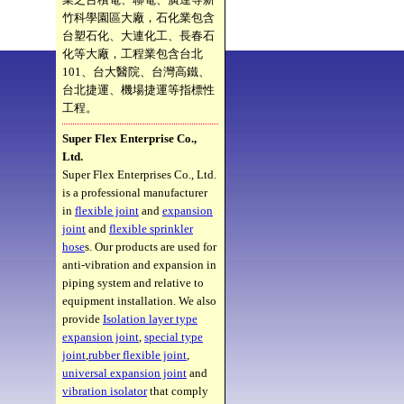
竹科學園區大廠，石化業包含
台塑石化、大連化工、長春石
化等大廠，工程業包含台北
101、台大醫院、台灣高鐵、
台北捷運、機場捷運等指標性
工程。
Super Flex Enterprise Co.,
Ltd.
Super Flex Enterprises Co., Ltd.
is a professional manufacturer
in
flexible joint
and
expansion
joint
and
flexible sprinkler
hose
s. Our products are used for
anti-vibration and expansion in
piping system and relative to
equipment installation. We also
provide
Isolation layer type
expansion joint
,
special type
joint
,
rubber flexible joint
,
universal expansion joint
and
vibration isolator
that comply