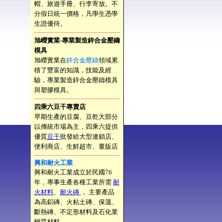
帽、旅遊手冊、行李寄放。不
分假日統一價格，凡學生憑學
生證優待。
旭嶸實業-專業製造鋅合金壓鑄
模具
旭嶸實業在
鋅合金壓鑄
領域累
積了豐富的知識，技能及經
驗，專業製造鋅合金壓鑄模具
與塑膠模具。
四乘六豆干專賣店
早期生產的豆腐、豆乾大部分
以傳統市場為主，四乘六提供
優質
豆干
批發給大型連鎖店、
便利商店、生鮮超市、量販店
興和耐火工業
興和耐火工業成立於民國76
年，專事生產各種工業所需
耐
火材料
、
耐火磚
， 主要產品
為高鋁磚、火粘土磚、保溫、
斷熱磚、不定形材料及石化業
輕質材料。