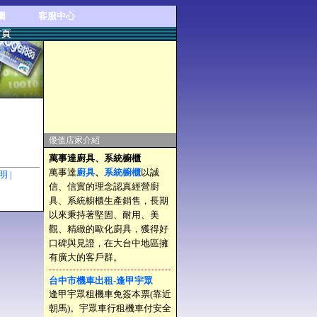
圖
客服中心
首頁
優值店家介紹
萬事達廚具、系統櫥櫃
萬事達
廚具
、
系統櫥櫃
以誠
聲明 |
信、信實的理念認真經營廚
具、系統櫥櫃生產銷售，長期
以來秉持著堅固、耐用、美
觀、精緻的歐化廚具，獲得好
口碑與見證，在大台中地區擁
有廣大的客戶群。
台中市機車出租-逢甲宇眾
逢甲宇眾租機車免簽本票(靠近
朝馬)。宇眾車行租機車付安全