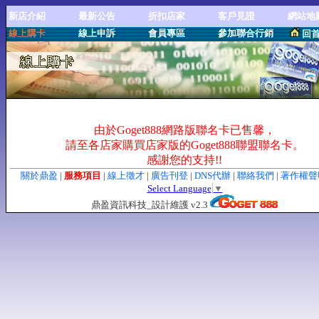
新店介紹
最新公告
折扣店家
客戶見證
網站地
線上購卡
線上申訴
會員專區
參加聯合行銷
回
由於Goget888網路版聯名卡已售馨，
請至各店家購買店家版的Goget888聯盟聯名卡。
感謝您的支持!!
關於鼎盈
|
服務項目
|
線上徵才
|
廣告刊登
|
DNS代辦
|
聯絡我們
|
著作權
Select Language
▼
鼎盈資訊科技_設計維護 v2.3