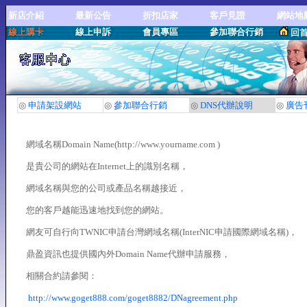
新店介紹
最新公告
折扣店家
客戶見證
網站地
線上購卡
線上申訴
會員專區
參加聯合行銷
回
◎
申請架設網站
◎
參加聯合行銷
◎
DNS代辦說明
◎
廣告
網域名稱Domain Name(http://www.yourname.com )
是貴公司的網站在Internet上的識別名稱，
網域名稱與您的公司或產品名稱越接近，
您的客戶越能迅速地找到您的網站。
網友可自行向TWNIC申請台灣網域名稱(InterNIC申請國際網域名稱)，
鼎盈資訊也提供國內外Domain Name代辦申請服務，
相關合約請參閱：
http://www.goget888.com/goget8882/DNagreement.php