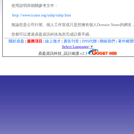
使用說明與相關參考文件：
http://www.icann.org/udrp/udrp.htm
無論您是公司行號、個人工作室或只是想擁有個人Domain Name的網友
您都可以透過鼎盈資訊科技為您完成註冊手續。
關於鼎盈
|
服務項目
|
線上徵才
|
廣告刊登
|
DNS代辦
|
聯絡我們
|
著作權
Select Language
▼
鼎盈資訊科技_設計維護 v2.3