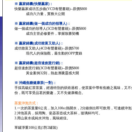
※ 贏家錦囊(快樂贏家)：
快樂贏家成功五步曲(VCD有聲書籍)--原價$800
成功六力量，實務大公開
※ 贏家錦囊(做一個成功的領導人)：
做一個成功的領導人(5CD有聲書籍)--原價$800
成功主管必修要件，掌握致勝契機
※ 贏家錦囊(成功致富又助人)：
成功致富又助人(4CD有聲書籍)--原價$700
現代人的保險觀，最生動的OPP實錄
※ 贏家錦囊(超倍速創意行銷)：
超倍速創意行銷(3CD有聲書籍)--原價$800
黃金案例32則，熱血沸騰靈感大開
※ 沖繩焦糖健康茶(一對)：
手採高級紅茶茶葉，經過特別的烘焙過程，使茶葉中帶有焦糖之風味，又不
份，既可享受品茗的樂趣，又不失健康概念。
茶葉沖泡方式：
1.一次的茶葉量6公克，加入100cc熱開水，2分鐘倒出即可飲用，可連續沖泡
2.沖泡茶具，採用陶、瓷器茶壺或大茶杯，玻璃杯均可。
3.用山泉水或純水沖泡，風味絕佳。
單罐淨重100公克(1對2罐裝)