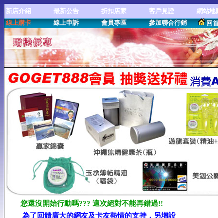
新店介紹
最新公告
折扣店家
客戶見證
網站地
線上購卡
線上申訴
會員專區
參加聯合行銷
回
您還沒開始行動嗎??? 這次絕對不能再錯過!!
為了回饋廣大的網友及卡友熱情的支持，另增設