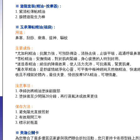
※ 遊龍套裝(精油+按摩器)：
1. 紫清松薄帖精油
2. 腺體遊龍生力棒
※ 玉承薄帖精油(福袋)：
用途：
鼻塞、刮痧、痠痛、提神、驅蚊
主要成份：
*尤加利精油：抗菌力強，可預防傳染，清熱去痰，止咳平喘，疏通呼吸鼻
*雪松精油：安撫情緒，對於肌肉緊繃，身心疲憊的人特別好用。
*迷迭香精油：絕佳的陣痛效果，使人活力充沛，可抗痛風，緊實肌膚。
*薰衣草精油：是舒緩情緒淨化心靈，可平衡中樞神經純天然物精油、快速
收且不殘留於體內，最佳夫妻、情侶按摩SPA精油，可增情趣。
注意事項：
1. 孕婦勿將精油塗抹顧腹部
2. 塗抹後至少間隔20分鐘，再行蒸氣沐或效果更佳
保存方法：
1. 避免陽光直接照射
2. 有效期間三年
3. 標示於瓶蓋
※ 美迦公關卡
為您整合了最多優質店家參與我們聯合折扣活動，您只要持卡依尋型錄上所