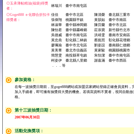
◎玉承薄帖精油(福袋)得獎
林瑞川 臺中市南屯區
者：
◎Goget888 ｅ化聯合折扣卡
佳佳 臺中市北區 陳清榮 臺北縣三重市
得獎者：
張偉翔 桃園縣平鎮 黃韻如 臺中市南區
林淑華 臺中縣神岡鄉 陳芬蘭 臺中市北區
陳怡君 臺中縣霧峰鄉 莊添寶 新竹縣竹北市
吳德威 臺中市南屯區 洪靖雯 臺南市安南區
黃忠堯 彰化縣二林鎮 蔡崑照 彰化縣花壇鄉
廖珮瑜 臺中市北屯區 劉姿誼 臺南縣仁德鄉
黃美菁 臺北市信義區 黃家駿 桃園縣桃園市
簡慧雯 南投縣草屯鎮 朱怡潔 臺中市南屯區
柯姿伊 臺北縣八里鄉 謝嘉滿 臺中市西區
．．．等
參加資格：
在每一波抽獎日期前，至goget888網站或加盟店家網站登錄正確會員資料，
加入手續者，即可擁有抽獎得大獎的機會。若填寫資料不實者，視同自動放
格。
第十三波抽獎日期：
2007年06月30日
活動兌換獎項：