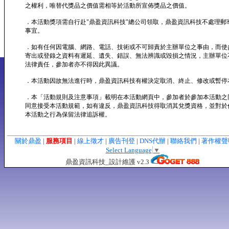
之權利，唯替代獎品之價值需相等於活動所宣佈獎品之價值。
．本活動獎項需自行赴"鼎盈資訊科技"總公司領取，鼎盈資訊科技不處理郵
事宜。
．如有任何因電腦、網路、電話、技術或不可歸責於主辦單位之事由，而使
寄出或登錄之資料有遲延、遺失、錯誤、無法辨識或毀損之情況，主辦單位
法律責任，參加者亦不得因此異議。
．本活動因故無法進行時，鼎盈資訊科技有權決定取消、終止、修改或暫停
．本「活動規則及注意事項」載明在本活動網頁中，參加者於參加本活動之
同意接受本活動規範，如有違反，鼎盈資訊科技得取消其兌獎資格，並對於
本活動之行為保留法律追訴權。
關於鼎盈
|
服務項目
|
線上徵才
|
廣告刊登
|
DNS代辦
|
聯絡我們
|
著作權
Select Language
▼
鼎盈資訊科技_設計維護 v2.3