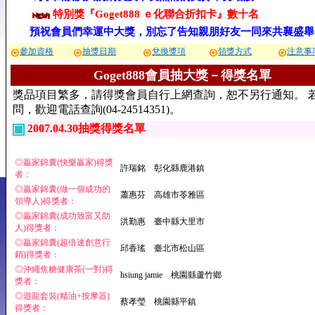
特別獎『Goget888 ｅ化聯合折扣卡』數十名
預祝會員們幸運中大獎，別忘了告知親朋好友一同來共襄盛舉
參加資格
抽獎日期
兌換獎項
領獎方式
注意事
Goget888會員抽大獎－得獎名單
獎品項目繁多，請得獎會員自行上網查詢，恕不另行通知。 
問，歡迎電話查詢(04-24514351)。
2007.04.30抽獎得獎名單
◎贏家錦囊(快樂贏家)得獎
許瑞銘 彰化縣鹿港鎮
者：
◎贏家錦囊(做一個成功的
蕭惠芬 高雄市苓雅區
領導人)得獎者：
◎贏家錦囊(成功致富又助
洪勤惠 臺中縣大里市
人)得獎者：
◎贏家錦囊(超倍速創意行
邱香瑤 臺北市松山區
銷)得獎者：
◎沖繩焦糖健康茶(一對)得
hsiung jamie 桃園縣蘆竹鄉
獎者：
◎遊龍套裝(精油+按摩器)
蔡孝瑩 桃園縣平鎮
得獎者：