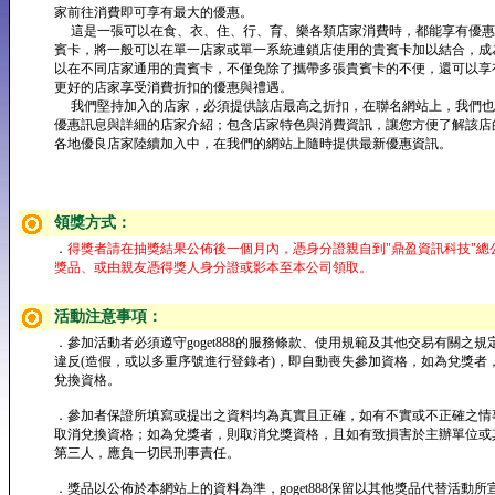
家前往消費即可享有最大的優惠。
這是一張可以在食、衣、住、行、育、樂各類店家消費時，都能享有優惠
賓卡，將一般可以在單一店家或單一系統連鎖店使用的貴賓卡加以結合，成
以在不同店家通用的貴賓卡，不僅免除了攜帶多張貴賓卡的不便，還可以享
更好的店家享受消費折扣的優惠與禮遇。
我們堅持加入的店家，必須提供該店最高之折扣，在聯名網站上，我們也
優惠訊息與詳細的店家介紹；包含店家特色與消費資訊，讓您方便了解該店
各地優良店家陸續加入中，在我們的網站上隨時提供最新優惠資訊。
領獎方式：
．
得獎者請在抽獎結果公佈後一個月內，憑身分證親自到"鼎盈資訊科技"總
獎品、或由親友憑得獎人身分證或影本至本公司領取。
活動注意事項：
．參加活動者必須遵守goget888的服務條款、使用規範及其他交易有關之規
違反(造假，或以多重序號進行登錄者)，即自動喪失參加資格，如為兌獎者
兌換資格。
．參加者保證所填寫或提出之資料均為真實且正確，如有不實或不正確之情
取消兌換資格；如為兌獎者，則取消兌獎資格，且如有致損害於主辦單位或
第三人，應負一切民刑事責任。
．獎品以公佈於本網站上的資料為準，goget888保留以其他獎品代替活動所