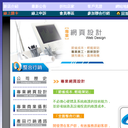
新店介紹
最新公告
折扣店家
客戶見證
網站地
線上購卡
線上申訴
會員專區
參加聯合行銷
回
專業網頁設計
不必擔心硬體及系統維護的技術能力，
並節省線路及設備投資的維護成本。
開發潛在客戶群，有效服務原顧客群，