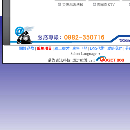
賢隆精密機械
閤家歡KTV
關於鼎盈
|
服務項目
|
線上徵才
|
廣告刊登
|
DNS代辦
|
聯絡我們
|
著
Select Language
▼
鼎盈資訊科技_設計維護 v2.3