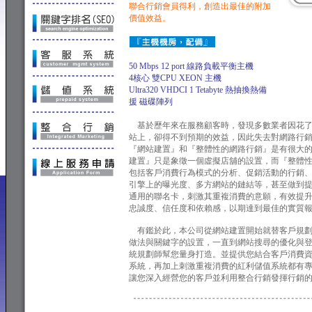
聯合行銷會員得利，創造出最佳的附加
價值效益。
50 Mbps 12 port 線路負載平衡主機
4核心 雙CPU XEON 主機
Ultra320 VHDCI 1 Tetabyte 熱抽換熱備
援 磁碟陣列
基於歷年來在服務顧客時，發現多數業者因花了
站上，卻得不到預期的效益，因此失去對網路行
『網站建置』和『整體性的網路行銷』是有很大
建置』只是象徵一個虛擬店舖的設置，而『整體
包括客戶消費行為模式的分析、促銷活動的行銷
引擎上的曝光度、多方網站的鏈結等，甚至做到
通用的聯名卡，刺激其重複消費的意願，有效提
忠誠度、信任度和依賴感，以期達到最佳的實質
有鑑於此，本公司從網站建置開始就替客戶規劃
做法與關鍵字的設置，一直到網站搜尋的優化與
統規劃師幫您量身打造。並提供您結合客戶消費
系統，再加上刺激重複消費的紅利儲值系統都有
讓您深入經營您的客戶並利用整合行銷發揮行銷