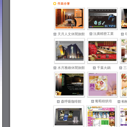
專業網頁設計
沅廣精密工業
天月人文休閒旅館
水月雅緻休閒旅館
千葉火鍋
三
葡萄樹烘培
森呼吸咖啡館
帕