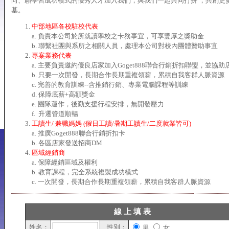
向、願學習成功模式的優秀人才加入我們，與我們一起共同打拼 ，共創更
基。
中部地區各校駐校代表
a. 負責本公司於所就讀學校之卡務事宜，可享豐厚之獎助金
b. 聯繫社團與系所之相關人員，處理本公司對校內團體贊助事宜
專案業務代表
a. 主要負責邀約優良店家加入Goget888聯合行銷折扣聯盟，並協助
b. 只要一次開發，長期合作長期重複領薪，累積自我客群人脈資源
c. 完善的教育訓練--含推銷行銷、專業電腦課程等訓練
d. 保障底薪+高額獎金
e. 團隊運作，後勤支援行程安排，無開發壓力
f. 升遷管道順暢
工讀生/ 兼職媽媽 (假日工讀/暑期工讀生/二度就業皆可)
a. 推廣Goget888聯合行銷折扣卡
b. 各區店家發送招商DM
區域經銷商
a. 保障經銷區域及權利
b. 教育課程，完全系統複製成功模式
c. 一次開發，長期合作長期重複領薪，累積自我客群人脈資源
線 上 填 表
姓名：
性別：
男
女