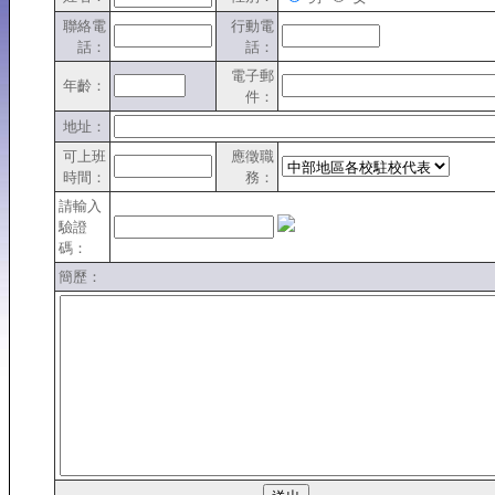
聯絡電
行動電
話：
話：
電子郵
年齡：
件：
地址：
可上班
應徵職
時間：
務：
請輸入
驗證
碼：
簡歷：