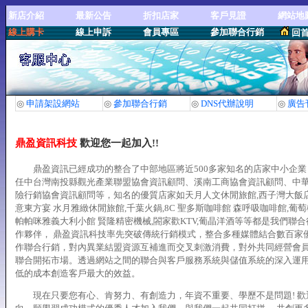
新店介紹
最新公告
折扣店家
客戶見證
網站地
線上購卡
線上申訴
會員專區
參加聯合行銷
回
◎
申請架設網站
◎
參加聯合行銷
◎
DNS代辦說明
◎
廣告
鼎盈資訊科技
歡迎您一起加入!!
鼎盈資訊已經成功的整合了中部地區將近500多家知名的店家中小企業
任中台灣南投縣觀光產業聯盟協會資訊顧問、溪南工商協會資訊顧問、中
險行銷協會資訊顧問等，知名的優質店家如天月人文休閒旅館,西子灣大飯店
意東方宴 水月雅緻休閒旅館,千葉火鍋,8C 聖多斯咖啡館 森呼吸咖啡館,葡萄
帕帕咪雅義大利小館 賢隆精密機械,閤家歡KTV,葡晶洋酒等等都是我們聯
作夥伴， 鼎盈資訊科技率先突破傳統行銷模式，整合多種媒體結合數百家
作聯合行銷，對內異業結盟資源互補進而交叉刺激消費，對外共同經營會
聯合開拓市場。透過網站之間的聯合與客戶服務系統與儲值系統的深入運
低的成本創造客戶最大的效益。
現在只要您有心、肯努力、有創造力，年資不重要、學歷不是問題! 歡