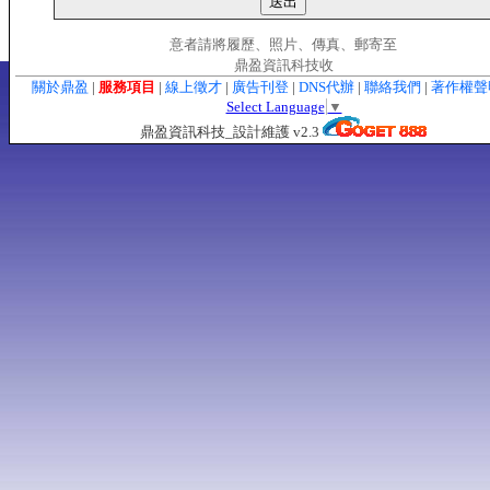
意者請將履歷、照片、傳真、郵寄至
鼎盈資訊科技收
關於鼎盈
|
服務項目
|
線上徵才
|
廣告刊登
|
DNS代辦
|
聯絡我們
|
著作權
Select Language
▼
鼎盈資訊科技_設計維護 v2.3