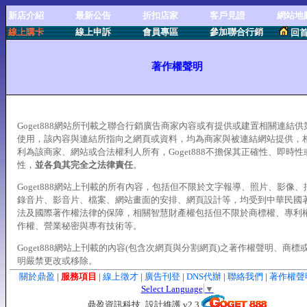
新店介紹
最新公告
折扣店家
客戶見證
網站地
線上購卡
線上申訴
會員專區
參加聯合行銷
回
著作權聲明
Goget888網站所刊載之聯合行銷廣告商家內容或有提供或建置相關連結供
使用，該內容與連結所指向之網頁或資料，均為商家與被連結網站提供，
利為該商家、網站或合法權利人所有，Goget888不擔保其正確性、即時性
性，
並各負其完全之法律責任
。
Goget888網站上刊載的所有內容，包括但不限於文字報導、照片、影像、
錄音片、影音片、檔案、網站畫面的安排、網頁設計等，均受到中華民國
法及國際著作權法律的保障，相關智慧財產權包括但不限於商標權、專利
作權、營業秘密與專有技術等。
Goget888網站上刊載的內容(包含次網頁與分割網頁)之著作權聲明、商標
明嚴禁更改或移除。
關於鼎盈
|
服務項目
|
線上徵才
|
廣告刊登
|
DNS代辦
|
聯絡我們
|
著作權聲
Select Language
▼
鼎盈資訊科技_設計維護 v2.3