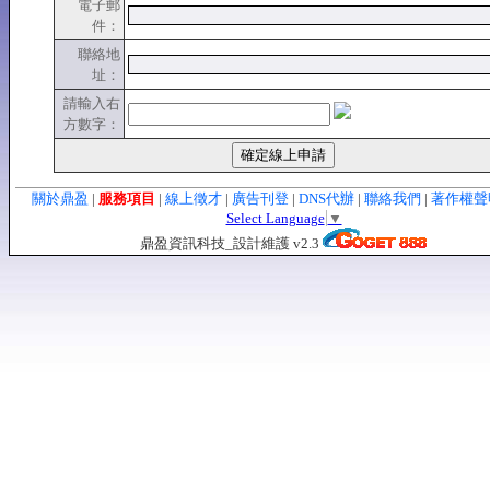
電子郵
件：
聯絡地
址：
請輸入右
方數字：
關於鼎盈
|
服務項目
|
線上徵才
|
廣告刊登
|
DNS代辦
|
聯絡我們
|
著作權
Select Language
▼
鼎盈資訊科技_設計維護 v2.3