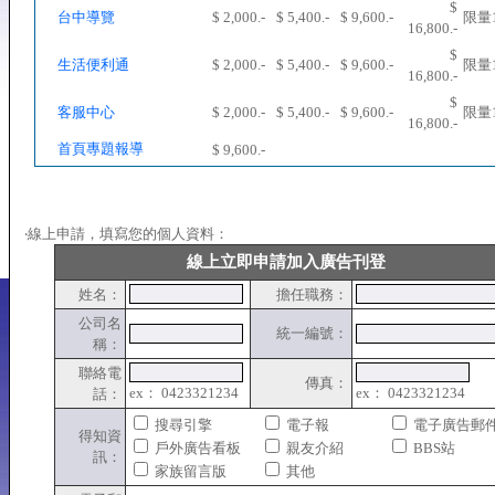
$
台中導覽
$ 2,000.-
$ 5,400.-
$ 9,600.-
限量
16,800.-
$
生活便利通
$ 2,000.-
$ 5,400.-
$ 9,600.-
限量
16,800.-
$
客服中心
$ 2,000.-
$ 5,400.-
$ 9,600.-
限量
16,800.-
首頁專題報導
$ 9,600.-
‧線上申請，填寫您的個人資料：
線上立即申請加入廣告刊登
姓名：
擔任職務：
公司名
統一編號：
稱：
聯絡電
傳真：
ex： 0423321234
ex： 0423321234
話：
搜尋引擎
電子報
電子廣告郵
得知資
戶外廣告看板
親友介紹
BBS站
訊：
家族留言版
其他