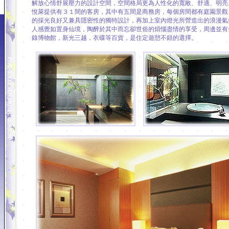
解放心情舒展壓力的設計空間，空間格局更為人性化的寬敞、舒適、
悅萊提供有３１間的客房，其中有五間是商務房，每個房間都有庭園景觀
的採光良好又兼具隱密性的獨特設計，再加上室內燈光所營造出的浪漫氣
人感覺如置身仙境，陶醉於其中而忘卻世俗的煩惱盡情的享受，周邊並有
錄博物館，新光三越，衣碟等百貨，是住定遊憩不錯的選擇。