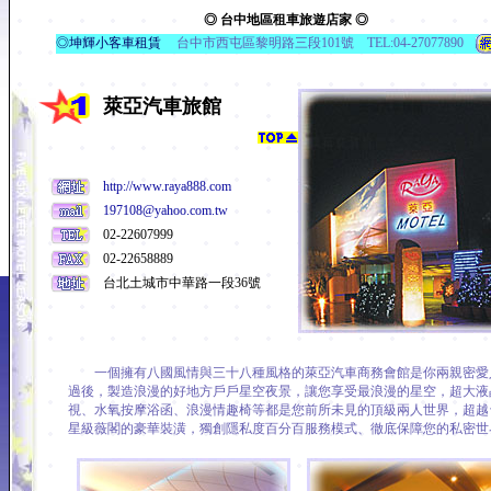
◎ 台中地區租車旅遊店家 ◎
◎坤輝小客車租賃
台中市西屯區黎明路三段101號 TEL:04-27077890
萊亞汽車旅館
http://www.raya888.com
197108@yahoo.com.tw
02-22607999
02-22658889
台北土城市中華路一段36號
一個擁有八國風情與三十八種風格的萊亞汽車商務會館是你兩親密愛
過後，製造浪漫的好地方戶戶星空夜景，讓您享受最浪漫的星空，超大液
視、水氧按摩浴函、浪漫情趣椅等都是您前所未見的頂級兩人世界，超越
星級薇閣的豪華裝潢，獨創隱私度百分百服務模式、徹底保障您的私密世