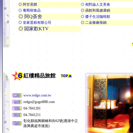
◎ 阿甘茶饌
◎ 相對論人文美食
◎ 葡萄樹食品
◎ 函館和風健康鍋
◎ 阿Q茶舍
◎ 醬子生活咖啡館
◎ 皇家蛋糕有限公司
◎ 二金條麻辣鍋
◎ 閤家歡KTV
紅樓精品旅館
www.redgo.com.tw
redgo@goget888.com
04-7841201
04-7841211
彰化縣福興鄉橋和街62號(鹿港中正
路興農超市後面)