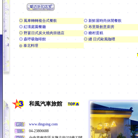
◎ 風車轉轉複合式餐飲
◎ 新鮮屋時尚休閒餐飲
◎ 紅瑛庭園餐廳
◎ 布里斯創意廚房
◎ 野宴日式炭火燒肉崇德店
◎ 糖村蛋糕
◎ 森呼吸咖啡館
◎ 纏 日式歐風咖哩
◎
泰北料理
和風汽車旅館
www.dingsing.com
04-23806688
台中市南屯區大墩六街319巷32號