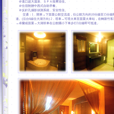
＠進口超大溫泉、ＳＰＡ按摩浴佳。
＠住宿附贈中西式自助早餐。
＠反針孔攝影偵測系統，安全性佳。
交通：1．開車→下苗栗公館交流道，往公館方向約10分鐘至15分鐘
達。(沿台6線往大湖方向) 2．塔車→可塔火車至苗栗火車站，在轉新竹客
→卓蘭或苗栗→大湖班車在公館國小下車步行5分鐘即可抵達。