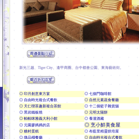
新光三越、Tiger City、逢甲商圈、台中都會公園、東海藝術街。
◎ 印月創意東方宴
◎ 七個門咖啡館
◎ 自由時光複合式餐飲
◎ 自然元素蔬食餐廳
◎ 天仁喫茶趣新複合茶館
◎ 十二個籃子雜貨舖
◎ 黑岩鐵板燒
◎
元明太陽餅
◎ 帕帕咪雅義大利小館
◎ 養瀧酒藏
◎ 烹小鮮美食屋
◎ 元園廖媽媽的店
◎ 糖村蛋糕
◎ 布藍里精靈烘培屋
◎ 燉品棧餐廳
◎ 自由時光複合式餐飲