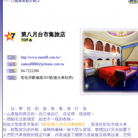
◎鹿港景點介紹２
第八月台市集旅店
http://www.motel8.com.tw/
station8888@pchome.com.tw
04-7222200
彰化市辭修路201號(後火車站旁)
以．夢．想．的．規．格．量．身．打．造
～山寨版的商店街～自己做自己，在這裡…很放鬆～
～體驗生活新感受…給您不一樣的夜晚～
宛如大型創意市集的《
彰化第八月台汽車旅館
》，座落於彰化市後火車
站，鮮豔突出的外觀，遠眺時像極一做大型3c賣場，整體設計完全顛覆了
人們對汽車旅館的既定印象，內裝涵蓋了國際六星級飯店精華設備，空間