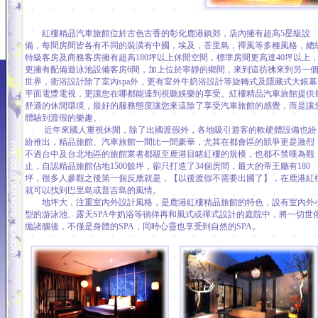
紅樓精品汽車旅館位於古色古香的彰化鹿港鎮郊，店內擁有超高5星級設
備，每間房間皆各有不同的裝潢有中國，埃及，荅里島，禪風等多種風格，總
特級客房及商務客房擁有超高180坪以上休閒空間，標準房間更高達40坪以上
更擁有配備遊泳池設備客房6間，加上位於寧靜的鄉間，來到這彷彿來到另一
世界，衛浴設計除了室內spa外，更有室外牛奶浴設計等旋轉式及隱藏式大銀幕
平面電漿電視，更讓您在哪都能達到視聽娛樂的享受。紅樓精品汽車旅館提供
舒適的休閒環境，最好的服務態度讓您來這除了享受汽車旅館的感覺，而是讓
體驗到渡假的樂趣。
近年來國人重視休閒，除了出國渡假外，各地吸引遊客的軟硬體設備也紛
紛推出，精品旅館、汽車旅館一間比一間豪華，尤其在都會區的競爭更是激烈
不過台中及台北地區的旅館業者都親至鹿港目睹紅樓的規模，也都不禁嘆為觀
止，自認精品旅館佔地1500餘坪，卻只打造了34個房間，最大的帝王廳有180
坪，很多人參觀之後第一個反應就是，【以後渡假不需要出國了】，在鹿港紅
就可以找到巴里島或普吉島的風情。
地坪大，注重室內外設計風格，是鹿港紅樓精品旅館的特色，設有室內外
型的游泳池、露天SPA牛奶浴等徜徉再和風式或禪式設計的庭院中，將一切世
拋諸腦後，不僅是身體的SPA，同時心靈也享受到自然的SPA。