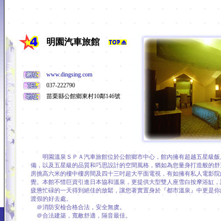
明園汽車旅館
www.dingsing.com
037-222790
苗栗縣公館鄉東村10鄰146號
明園溫泉ＳＰＡ汽車旅館位於公館鄉市中心，館內擁有超越五星級飯
備，以及五星級的品質和巧思設計的空間風格，猶如為您量身打造般的舒
房挑高六米的樓中樓房間及四十三吋超大平面電視，有如擁有私人電影院
覺。本館不惜巨資引進日本協和溫泉，更提供大型雙人座雪白按摩浴缸，
疲憊忙碌的一天得到絕佳的放鬆，讓您著實置身於『都市溫泉』中更是你
渡假的好去處。
＠消防安檢合格合法，安全無虞。
＠合法建築，寬敝舒適，隔音最佳。