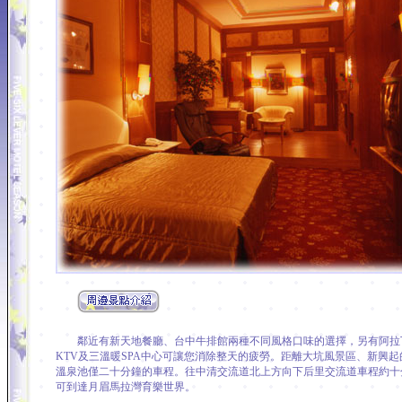
鄰近有新天地餐廳、台中牛排館兩種不同風格口味的選擇，另有阿拉
KTV及三溫暖SPA中心可讓您消除整天的疲勞。距離大坑風景區、新興起
溫泉池僅二十分鐘的車程。往中清交流道北上方向下后里交流道車程約十
可到達月眉馬拉灣育樂世界。