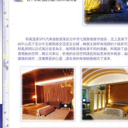
和風溫泉SPA汽車旅館座落於台中市七期新都會市政區，北上及南下
由中山高下至台中五權西路交流道五分鐘，轉惠文路即有指標約十路程可
和風房間以日式風呂造景為主，每間客房都有著不同的風貌。和風除了提
適寬敞的空間，獨立式車位，舒適的住宿空間讓您宛如置身世外桃源，遠
擾攘的城市，洗滌塵囂的心靈，讓全身的每個細胞都活了過來。