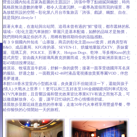
營造以國內知名店家為藍圖的主題設計，誇張中帶了點細膩與幽默，時尚
風格跟無法盡數的奢華，都令人流連沉醉。一處專為渡假而寫的場景，專
為放鬆所設的空間～彰化第八月台市集旅店「誇張、戲謔、幽默、自在、
就是我的Lifestyle！
跟著火車走，在進站與出站間、追尋未曾有過的”鮮”發現，都市叢林的私
場域--《彰化主題汽車旅館》華麗只是基本配備，如醉的品味才是無價，
我們用時尚滿足你的不凡，用稀有難得期待你的蒞臨感動。
有３９個國內外知名「山寨版」商店的彰化主題motel套房，經典房型有
B&O、成品書局、KFG肯的基、SEVEN-11、烘爐地量販式KTV、弄妹窗
簾、琉璃工房、POLICE、百事大、Hotgun Dogs、乾坤…等多種Kuso的主
題式房型，皆由義大利玻璃馬賽克拼圖而成，先享用全套歐洲原裝進口七
彩45噴頭按摩浴缸、
維淇浴、牧場直送牛奶浴，舒解一身的疲勞；接著一面享受德國拜耳名床
的服貼、舒適之餘，一面觀賞42-46吋液晶電視播放貴賓專屬VOD，伴您
美夢連連。
本館518香水堂室內小型戲水場，炎炎夏日不但能清涼一下，還能與孩子
(情人) 大戰水上世界！！更可以和三五好友至106金錢貓歡唱列車式彰化
KTV汽車旅館，且音響設備和聲光效果皆比專業KTV有過之而無不及，可
以徹底解放身、心、靈，讓平日忙碌的工作心情獲得舒緩。
清晨散步至鄰近綠意盎然的停車場，走進50年代火車裡享用豐盛早餐，帶
給你愉快的心情開始一天的旅程。