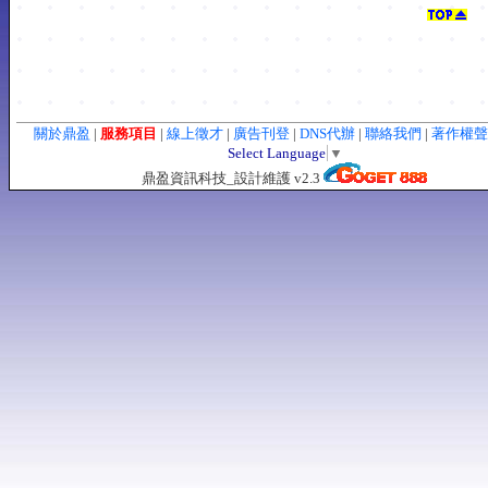
關於鼎盈
|
服務項目
|
線上徵才
|
廣告刊登
|
DNS代辦
|
聯絡我們
|
著作權
Select Language
▼
鼎盈資訊科技_設計維護 v2.3