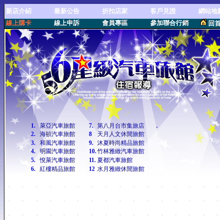
新店介紹
最新公告
折扣店家
客戶見證
網站地
線上購卡
線上申訴
會員專區
參加聯合行銷
回
1.
萊亞汽車旅館
7.
第八月台市集旅店
.
2.
海頓汽車旅館
8
天月人文休閒旅館
3.
和風汽車旅館
9.
沐夏時尚精品旅館
4.
明園汽車旅館
10.
竹林雅緻汽車旅館
5.
悅萊汽車旅館
11.
夏都汽車旅館
6.
紅樓精品旅館
12
水月雅緻休閒旅館