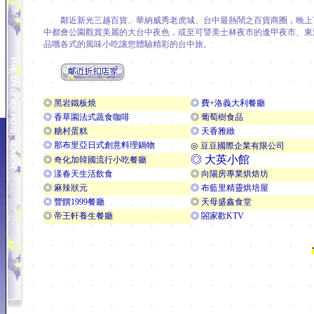
鄰近新光三越百貨、華納威秀老虎城、台中最熱鬧之百貨商圈，晚上
中都會公園觀賞美麗的大台中夜色，或至可譬美士林夜市的逢甲夜市、東
品嚐各式的風味小吃讓您體驗精彩的台中旅。
◎ 黑岩鐵板燒
◎ 費+洛義大利餐廳
◎ 香草園法式蔬食咖啡
◎ 葡萄樹食品
◎ 糖村蛋糕
◎ 天香雅緻
◎ 那布里亞日式創意料理鍋物
◎
豆豆國際企業有限公司
◎ 大英小館
◎ 奇化加韓國流行小吃餐廳
◎ 漾春天生活飲食
◎ 向陽房專業烘焙坊
◎ 麻辣狀元
◎ 布藍里精靈烘培屋
◎ 豐饌1999餐廳
◎ 天母盛鑫食堂
◎ 帝王軒養生餐廳
◎ 閤家歡KTV