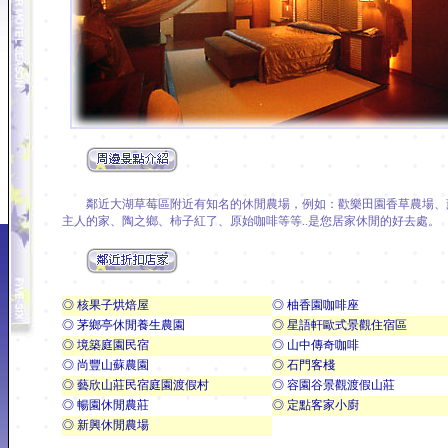
鄰近大湖草莓區附近有知名的休閒農場，例如：歡樂田園香草農場、
主人的家、陶之鄉、柿子紅了、原始咖啡等等..是您居家休閒的好去處。
◎ 核果子烘焙屋
◎ 柚香園咖啡座
◎ 茅鄉亭休閒養生農園
◎ 星語軒歐式景觀住宿區
◎ 境築庭園民宿
◎ 山中傳奇咖啡
◎ 尚豐山蘇農園
◎ 石門客棧
◎ 藝欣山莊民宿庭園渡假村
◎ 容園谷景觀渡假山莊
◎ 暢園休閒農莊
◎ 定點客家小廚
◎ 新興休閒農場