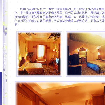
海頓汽車旅館位於台中市十一期重劃區內，館房間裝潢及格調採用於
格，是一間擁有五星級飯店配備的品質，與巧思設計的風格，是間精心為
打造的旅館，要讓您住的像家般的舒適、溫馨。客房內挑高六米的樓中樓
您有如置身於歐式宮廷的感覺，另設有紡紗床讓人感到浪漫、又有私人隱
間。