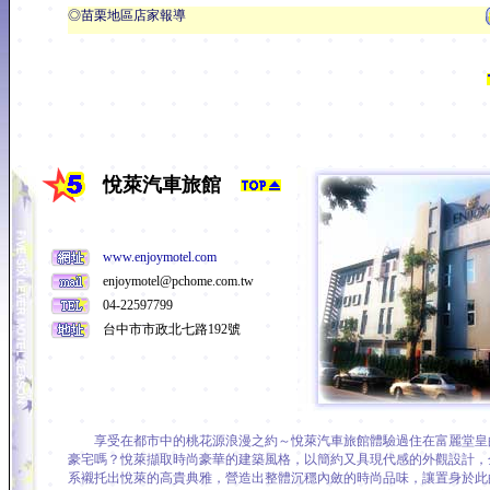
◎苗栗地區店家報導
悅萊汽車旅館
www.enjoymotel.com
enjoymotel@pchome.com.tw
04-22597799
台中市市政北七路192號
享受在都市中的桃花源浪漫之約～悅萊汽車旅館體驗過住在富麗堂皇
豪宅嗎？悅萊擷取時尚豪華的建築風格，以簡約又具現代感的外觀設計，
系襯托出悅萊的高貴典雅，營造出整體沉穩內斂的時尚品味，讓置身於此